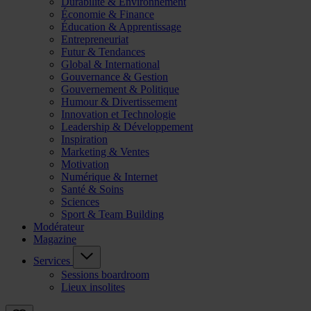
Durabilité & Environnement
Économie & Finance
Éducation & Apprentissage
Entrepreneuriat
Futur & Tendances
Global & International
Gouvernance & Gestion
Gouvernement & Politique
Humour & Divertissement
Innovation et Technologie
Leadership & Développement
Inspiration
Marketing & Ventes
Motivation
Numérique & Internet
Santé & Soins
Sciences
Sport & Team Building
Modérateur
Magazine
Services
Sessions boardroom
Lieux insolites