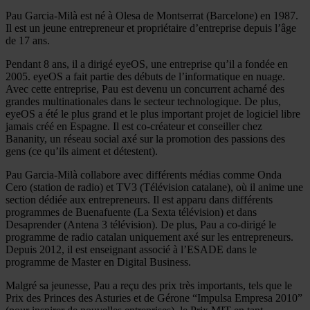
Pau Garcia-Milà est né à Olesa de Montserrat (Barcelone) en 1987.
Il est un jeune entrepreneur et propriétaire d’entreprise depuis l’âge
de 17 ans.
Pendant 8 ans, il a dirigé eyeOS, une entreprise qu’il a fondée en
2005. eyeOS a fait partie des débuts de l’informatique en nuage.
Avec cette entreprise, Pau est devenu un concurrent acharné des
grandes multinationales dans le secteur technologique. De plus,
eyeOS a été le plus grand et le plus important projet de logiciel libre
jamais créé en Espagne. Il est co-créateur et conseiller chez
Bananity, un réseau social axé sur la promotion des passions des
gens (ce qu’ils aiment et détestent).
Pau Garcia-Milà collabore avec différents médias comme Onda
Cero (station de radio) et TV3 (Télévision catalane), où il anime une
section dédiée aux entrepreneurs. Il est apparu dans différents
programmes de Buenafuente (La Sexta télévision) et dans
Desaprender (Antena 3 télévision). De plus, Pau a co-dirigé le
programme de radio catalan uniquement axé sur les entrepreneurs.
Depuis 2012, il est enseignant associé à l’ESADE dans le
programme de Master en Digital Business.
Malgré sa jeunesse, Pau a reçu des prix très importants, tels que le
Prix des Princes des Asturies et de Gérone “Impulsa Empresa 2010”