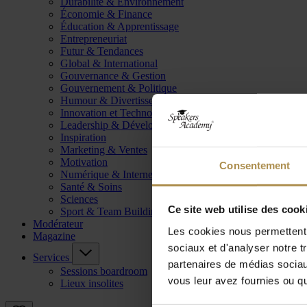
Durabilité & Environnement
Économie & Finance
Éducation & Apprentissage
Entrepreneuriat
Futur & Tendances
Global & International
Gouvernance & Gestion
Gouvernement & Politique
Humour & Divertissement
Innovation et Technologie
Leadership & Développement
Inspiration
Marketing & Ventes
Motivation
Consentement
Numérique & Internet
Santé & Soins
Sciences
Ce site web utilise des cook
Sport & Team Building
Modérateur
Les cookies nous permettent d
Magazine
sociaux et d'analyser notre t
Services
partenaires de médias sociaux
Sessions boardroom
vous leur avez fournies ou qu'
Lieux insolites