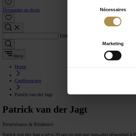
Sélection
Nécessaires
du
Demander un devis
consentement
Entrez un terme de recherche :
Marketing
Menu
Home
Conférenciers
Patrick van der Jagt
Patrick van der Jagt
Persévérance & Résilience
Patrick van der Jagt a vécu 20 ans en tant que sans-abri dépendant à l