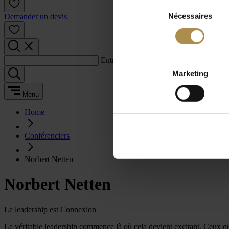
Sélection
Nécessaires
du
Demander un devis
consentement
Entrez un terme de recherche :
Marketing
Menu
Home
Conférenciers
Norbert Netten
Norbert Netten
Le leadership est Connexion
Le véritable leadership commence là où cela devient excitant. Ceux qui 