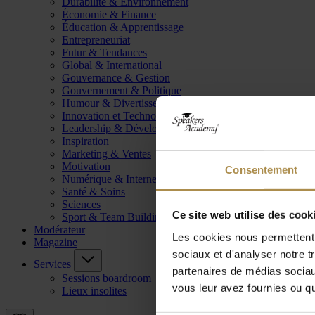
Durabilité & Environnement
Économie & Finance
Éducation & Apprentissage
Entrepreneuriat
Futur & Tendances
Global & International
Gouvernance & Gestion
Gouvernement & Politique
Humour & Divertissement
Innovation et Technologie
Leadership & Développement
Inspiration
Marketing & Ventes
Motivation
Consentement
Numérique & Internet
Santé & Soins
Sciences
Ce site web utilise des cook
Sport & Team Building
Modérateur
Les cookies nous permettent d
Magazine
sociaux et d'analyser notre t
Services
partenaires de médias sociaux
Sessions boardroom
vous leur avez fournies ou qu'
Lieux insolites