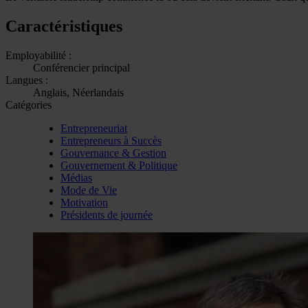
Caractéristiques
Employabilité :
Conférencier principal
Langues :
Anglais, Néerlandais
Catégories
Entrepreneuriat
Entrepreneurs à Succès
Gouvernance & Gestion
Gouvernement & Politique
Médias
Mode de Vie
Motivation
Présidents de journée