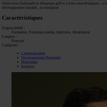
d'interview.Nathanaël se démarque grI¢ce à trois caractéristiques : -c'es
développement durable. -sa formation
Caractéristiques
Employabilité :
Formation, Formation média, Interview, Modérateur
Langues :
Français
Catégories
Communication
Développement Personnel
Motivation
Sciences