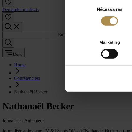
Sélection
Nécessaires
du
Demander un devis
consentement
Entrez un terme de recherche :
Marketing
Menu
Home
Conférenciers
Nathanaël Becker
Nathanaël Becker
Jounaliste - Animateur
Journaliste animateur TV & Events "décalé"Nathanaël Becker est un journ