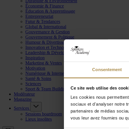
Durabilité & Environnement
Économie & Finance
Éducation & Apprentissage
Entrepreneuriat
Futur & Tendances
Global & International
Gouvernance & Gestion
Gouvernement & Politique
Humour & Divertissement
Innovation et Technologie
Leadership & Développement
Inspiration
Marketing & Ventes
Motivation
Consentement
Numérique & Internet
Santé & Soins
Sciences
Ce site web utilise des cook
Sport & Team Building
Modérateur
Les cookies nous permettent d
Magazine
sociaux et d'analyser notre t
Services
partenaires de médias sociaux
Sessions boardroom
vous leur avez fournies ou qu'
Lieux insolites