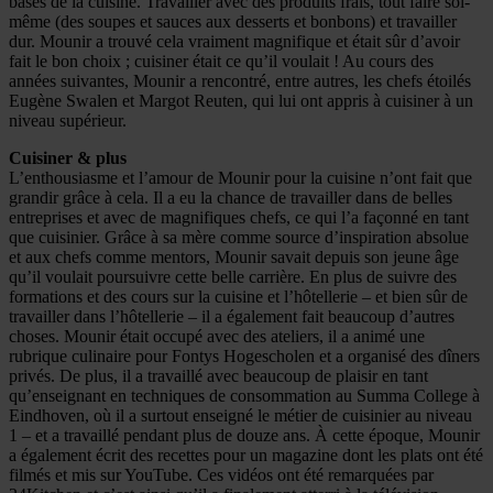
bases de la cuisine. Travailler avec des produits frais, tout faire soi-
même (des soupes et sauces aux desserts et bonbons) et travailler
dur. Mounir a trouvé cela vraiment magnifique et était sûr d’avoir
fait le bon choix ; cuisiner était ce qu’il voulait ! Au cours des
années suivantes, Mounir a rencontré, entre autres, les chefs étoilés
Eugène Swalen et Margot Reuten, qui lui ont appris à cuisiner à un
niveau supérieur.
Cuisiner & plus
L’enthousiasme et l’amour de Mounir pour la cuisine n’ont fait que
grandir grâce à cela. Il a eu la chance de travailler dans de belles
entreprises et avec de magnifiques chefs, ce qui l’a façonné en tant
que cuisinier. Grâce à sa mère comme source d’inspiration absolue
et aux chefs comme mentors, Mounir savait depuis son jeune âge
qu’il voulait poursuivre cette belle carrière. En plus de suivre des
formations et des cours sur la cuisine et l’hôtellerie – et bien sûr de
travailler dans l’hôtellerie – il a également fait beaucoup d’autres
choses. Mounir était occupé avec des ateliers, il a animé une
rubrique culinaire pour Fontys Hogescholen et a organisé des dîners
privés. De plus, il a travaillé avec beaucoup de plaisir en tant
qu’enseignant en techniques de consommation au Summa College à
Eindhoven, où il a surtout enseigné le métier de cuisinier au niveau
1 – et a travaillé pendant plus de douze ans. À cette époque, Mounir
a également écrit des recettes pour un magazine dont les plats ont été
filmés et mis sur YouTube. Ces vidéos ont été remarquées par