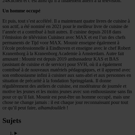
24Kitchen et c’est ainsi qu’il a finalement atterri à la télévision.
Un homme occupé
Et puis, tout s’est accéléré. Il a maintenant quatre livres de cuisine à
son actif, a été nominé en 2021 pour le meilleur livre de cuisine de
l’année et a contribué à huit autres. Il cuisine depuis 2018 dans
l’émission de télévision Cuisinez avec MAX et est l’un des chefs
permanents de Tijd voor MAX. Mounir enseigne également à
l’école professionnelle à Eindhoven et enseigne avec le chef Robert
Kranenborg à la Kranenborg Academie à Amsterdam. Autre fait
amusant : Mounir est depuis 2019 ambassadeur KAS et BAS
(assistant de cuisine et de service) pour SVH, où il a également
contribué à de nouveaux matériels pédagogiques, et il apprend avec
son enthousiasme infini à cuisiner aux sans-abri et aux personnes en
situation de précarité à la fondation Springplank. Il donne
régulièrement des ateliers de cuisine, est modérateur de journée et
motive les jeunes et les moins jeunes avec son enthousiasme sans fin
pour ce qu’il fait. Mounir est peut-être un homme occupé, mais une
chose ne change jamais : il est chaque jour reconnaissant pour tout
ce qu’il peut faire,
alhamdoulileh
!
Sujets