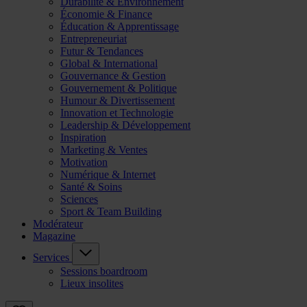
Durabilité & Environnement
Économie & Finance
Éducation & Apprentissage
Entrepreneuriat
Futur & Tendances
Global & International
Gouvernance & Gestion
Gouvernement & Politique
Humour & Divertissement
Innovation et Technologie
Leadership & Développement
Inspiration
Marketing & Ventes
Motivation
Numérique & Internet
Santé & Soins
Sciences
Sport & Team Building
Modérateur
Magazine
Services
Sessions boardroom
Lieux insolites