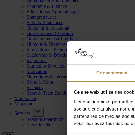
Durabilité & Environnement
Économie & Finance
Éducation & Apprentissage
Entrepreneuriat
Futur & Tendances
Global & International
Gouvernance & Gestion
Gouvernement & Politique
Humour & Divertissement
Innovation et Technologie
Leadership & Développement
Inspiration
Marketing & Ventes
Motivation
Consentement
Numérique & Internet
Santé & Soins
Sciences
Ce site web utilise des cook
Sport & Team Building
Modérateur
Les cookies nous permettent d
Magazine
sociaux et d'analyser notre t
Services
partenaires de médias sociaux
Sessions boardroom
vous leur avez fournies ou qu'
Lieux insolites