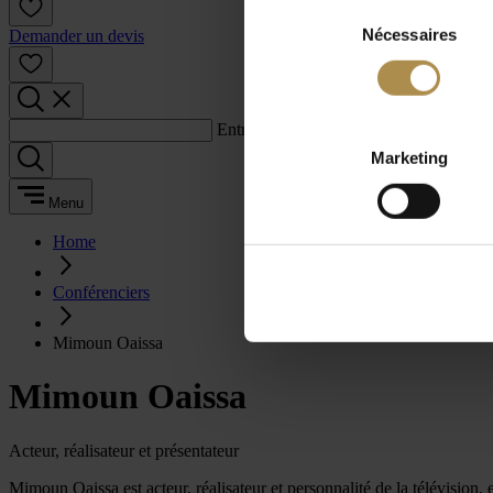
Sélection
Nécessaires
du
Demander un devis
consentement
Entrez un terme de recherche :
Marketing
Menu
Home
Conférenciers
Mimoun Oaissa
Mimoun Oaissa
Acteur, réalisateur et présentateur
Mimoun Oaissa est acteur, réalisateur et personnalité de la télévision, 