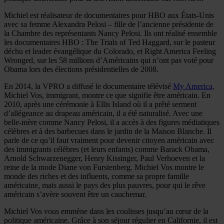
Michiel est réalisateur de documentaires pour HBO aux États-Unis
avec sa femme Alexandra Pelosi – fille de l’ancienne présidente de
la Chambre des représentants Nancy Pelosi. Ils ont réalisé ensemble
les documentaires HBO : The Trials of Ted Haggard, sur le pasteur
déchu et leader évangélique du Colorado, et Right America Feeling
Wronged, sur les 58 millions d’Américains qui n’ont pas voté pour
Obama lors des élections présidentielles de 2008.
En 2014, la VPRO a diffusé le documentaire télévisé
My America
.
Michiel Vos, immigrant, montre ce que signifie être américain. En
2010, après une cérémonie à Ellis Island où il a prêté serment
d’allégeance au drapeau américain, il a été naturalisé. Avec une
belle-mère comme Nancy Pelosi, il a accès à des figures médiatiques
célèbres et à des barbecues dans le jardin de la Maison Blanche. Il
parle de ce qu’il faut vraiment pour devenir citoyen américain avec
des immigrants célèbres (et leurs enfants) comme Barack Obama,
Arnold Schwarzenegger, Henry Kissinger, Paul Verhoeven et la
reine de la mode Diane von Furstenberg. Michiel Vos montre le
monde des riches et des influents, comme sa propre famille
américaine, mais aussi le pays des plus pauvres, pour qui le rêve
américain s’avère souvent être un cauchemar.
Michiel Vos vous emmène dans les coulisses jusqu’au cœur de la
politique américaine. Grâce à son séjour régulier en Californie, il est