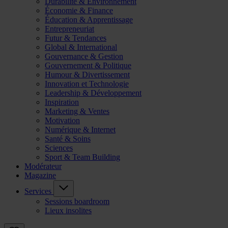
Durabilité & Environnement
Économie & Finance
Éducation & Apprentissage
Entrepreneuriat
Futur & Tendances
Global & International
Gouvernance & Gestion
Gouvernement & Politique
Humour & Divertissement
Innovation et Technologie
Leadership & Développement
Inspiration
Marketing & Ventes
Motivation
Numérique & Internet
Santé & Soins
Sciences
Sport & Team Building
Modérateur
Magazine
Services
Sessions boardroom
Lieux insolites