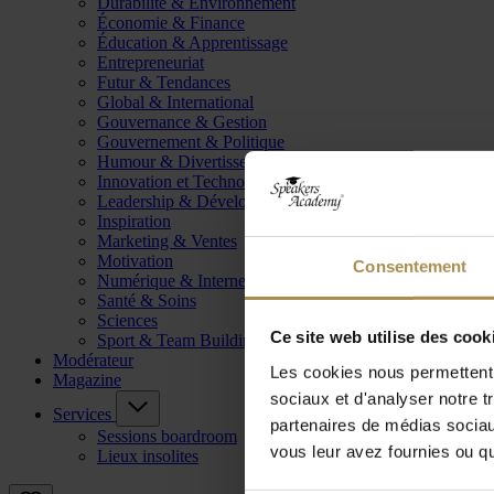
Durabilité & Environnement
Économie & Finance
Éducation & Apprentissage
Entrepreneuriat
Futur & Tendances
Global & International
Gouvernance & Gestion
Gouvernement & Politique
Humour & Divertissement
Innovation et Technologie
Leadership & Développement
Inspiration
Marketing & Ventes
Motivation
Consentement
Numérique & Internet
Santé & Soins
Sciences
Ce site web utilise des cook
Sport & Team Building
Modérateur
Les cookies nous permettent d
Magazine
sociaux et d'analyser notre t
Services
partenaires de médias sociaux
Sessions boardroom
vous leur avez fournies ou qu'
Lieux insolites