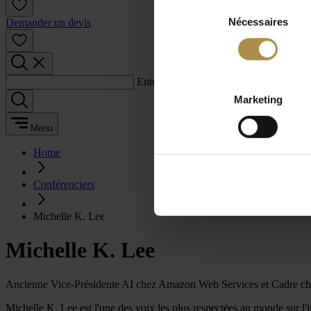
Sélection
Nécessaires
du
Demander un devis
consentement
Entrez un terme de recherche :
Marketing
Menu
Home
Conférenciers
Michelle K. Lee
Michelle K. Lee
Ancienne Vice-Présidente AI chez Amazon Web Services et Cadre c
Michelle K. Lee est l'une des voix les plus respectées au monde sur l'in