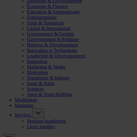
Durabilité & Environnement
Économie & Finance
Éducation & Apprentissage
Entrepreneuriat
Futur & Tendances
Global & International
Gouvernance & Gestion
Gouvernement & Politique
Humour & Divertissement
Innovation et Technologie
Leadership & Développement
Inspiration
Marketing & Ventes
Motivation
Numérique & Internet
Santé & Soins
Sciences
Sport & Team Building
Modérateur
Magazine
Services
Sessions boardroom
Lieux insolites