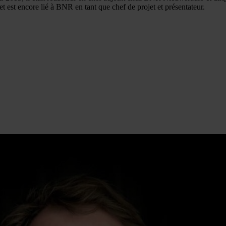
et est encore lié à BNR en tant que chef de projet et présentateur.