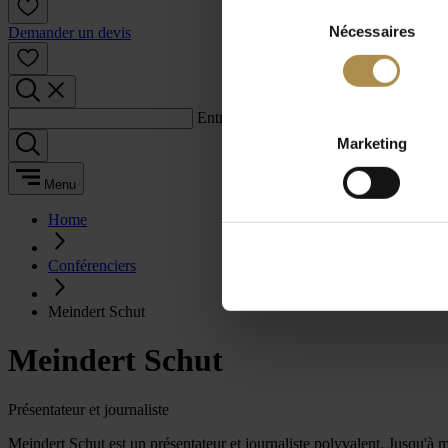
Sélection
Nécessaires
du
Demander un devis
consentement
Entrez un terme de recherche :
Marketing
Menu
Home
Conférenciers
Meindert Schut
Meindert Schut
Présentateur et journaliste
Meindert Schut est un présentateur et journaliste polyvalent. Jusqu'à 