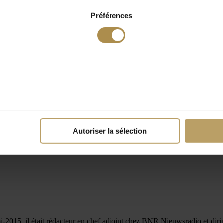
Préférences
Autoriser la sélection
mi-2015, il était rédacteur en chef adjoint chez BNR Nieuwsradio et dirig