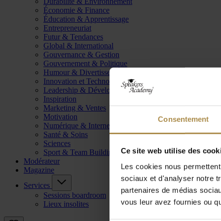
Durabilité & Environnement
Économie & Finance
Éducation & Apprentissage
Entrepreneuriat
Futur & Tendances
Global & International
Gouvernance & Gestion
Gouvernement & Politique
Humour & Divertissement
Innovation et Technologie
Leadership & Développement
Inspiration
Marketing & Ventes
Motivation
Consentement
Numérique & Internet
Santé & Soins
Sciences
Ce site web utilise des cook
Sport & Team Building
Modérateur
Les cookies nous permettent d
Magazine
sociaux et d'analyser notre t
Services
partenaires de médias sociaux
Sessions boardroom
vous leur avez fournies ou qu'
Lieux insolites