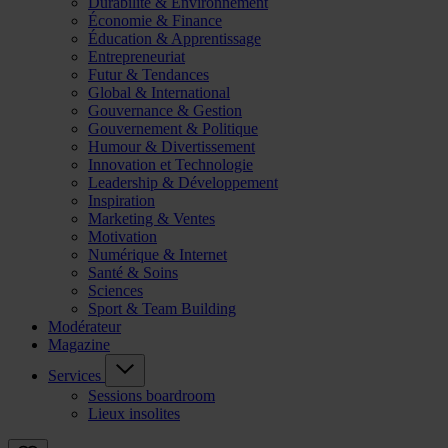
Durabilité & Environnement
Économie & Finance
Éducation & Apprentissage
Entrepreneuriat
Futur & Tendances
Global & International
Gouvernance & Gestion
Gouvernement & Politique
Humour & Divertissement
Innovation et Technologie
Leadership & Développement
Inspiration
Marketing & Ventes
Motivation
Numérique & Internet
Santé & Soins
Sciences
Sport & Team Building
Modérateur
Magazine
Services
Sessions boardroom
Lieux insolites