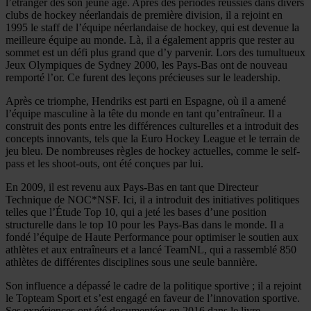
l’étranger dès son jeune âge. Après des périodes réussies dans divers
clubs de hockey néerlandais de première division, il a rejoint en
1995 le staff de l’équipe néerlandaise de hockey, qui est devenue la
meilleure équipe au monde. Là, il a également appris que rester au
sommet est un défi plus grand que d’y parvenir. Lors des tumultueux
Jeux Olympiques de Sydney 2000, les Pays-Bas ont de nouveau
remporté l’or. Ce furent des leçons précieuses sur le leadership.
Après ce triomphe, Hendriks est parti en Espagne, où il a amené
l’équipe masculine à la tête du monde en tant qu’entraîneur. Il a
construit des ponts entre les différences culturelles et a introduit des
concepts innovants, tels que la Euro Hockey League et le terrain de
jeu bleu. De nombreuses règles de hockey actuelles, comme le self-
pass et les shoot-outs, ont été conçues par lui.
En 2009, il est revenu aux Pays-Bas en tant que Directeur
Technique de NOC*NSF. Ici, il a introduit des initiatives politiques
telles que l’Étude Top 10, qui a jeté les bases d’une position
structurelle dans le top 10 pour les Pays-Bas dans le monde. Il a
fondé l’équipe de Haute Performance pour optimiser le soutien aux
athlètes et aux entraîneurs et a lancé TeamNL, qui a rassemblé 850
athlètes de différentes disciplines sous une seule bannière.
Son influence a dépassé le cadre de la politique sportive ; il a rejoint
le Topteam Sport et s’est engagé en faveur de l’innovation sportive.
Ses expériences ont été documentées en 2016 dans le livre