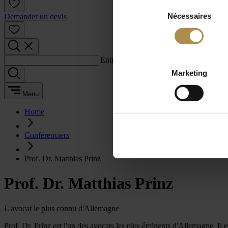
Sélection
Nécessaires
du
Demander un devis
consentement
Entrez un terme de recherche :
Marketing
Menu
Home
Conférenciers
Prof. Dr. Matthias Prinz
Prof. Dr. Matthias Prinz
L'avocat le plus connu d'Allemagne
Prof. Dr. Prinz est l'un des avocats les plus éminents d'Allemagne. Il