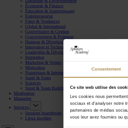
Durabilité & Environnement
Économie & Finance
Éducation & Apprentissage
Entrepreneuriat
Futur & Tendances
Global & International
Gouvernance & Gestion
Gouvernement & Politique
Humour & Divertissement
Innovation et Technologie
Leadership & Développement
Inspiration
Marketing & Ventes
Motivation
Consentement
Numérique & Internet
Santé & Soins
Sciences
Ce site web utilise des cook
Sport & Team Building
Modérateur
Les cookies nous permettent d
Magazine
sociaux et d'analyser notre t
Services
partenaires de médias sociaux
Sessions boardroom
vous leur avez fournies ou qu'
Lieux insolites