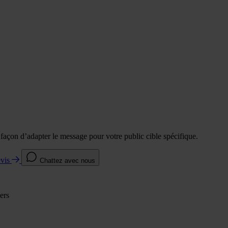
e façon d’adapter le message pour votre public cible spécifique.
evis
Chattez avec nous
ers