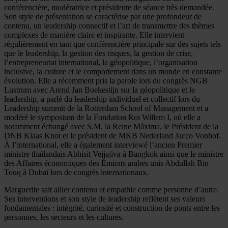
conférencière, modératrice et présidente de séance très demandée.
Son style de présentation se caractérise par une profondeur de
contenu, un leadership connectif et l’art de transmettre des thèmes
complexes de manière claire et inspirante. Elle intervient
régulièrement en tant que conférencière principale sur des sujets tels
que le leadership, la gestion des risques, la gestion de crise,
l’entrepreneuriat international, la géopolitique, l’organisation
inclusive, la culture et le comportement dans un monde en constante
évolution. Elle a récemment pris la parole lors du congrès NGB
Lustrum avec Arend Jan Boekestijn sur la géopolitique et le
leadership, a parlé du leadership individuel et collectif lors du
Leadership summit de la Rotterdam School of Management et a
modéré le symposium de la Fondation Roi Willem I, où elle a
notamment échangé avec S.M. la Reine Máxima, le Président de la
DNB Klaas Knot et le président de MKB Nederland Jacco Vonhof.
À l’international, elle a également interviewé l’ancien Premier
ministre thaïlandais Abhisit Vejjajiva à Bangkok ainsi que le ministre
des Affaires économiques des Émirats arabes unis Abdullah Bin
Touq à Dubaï lors de congrès internationaux.
Marguerite sait allier contenu et empathie comme personne d’autre.
Ses interventions et son style de leadership reflètent ses valeurs
fondamentales : intégrité, curiosité et construction de ponts entre les
personnes, les secteurs et les cultures.