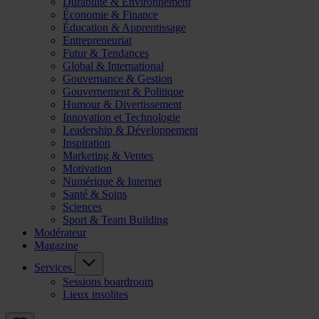
Durabilité & Environnement
Économie & Finance
Éducation & Apprentissage
Entrepreneuriat
Futur & Tendances
Global & International
Gouvernance & Gestion
Gouvernement & Politique
Humour & Divertissement
Innovation et Technologie
Leadership & Développement
Inspiration
Marketing & Ventes
Motivation
Numérique & Internet
Santé & Soins
Sciences
Sport & Team Building
Modérateur
Magazine
Services
Sessions boardroom
Lieux insolites