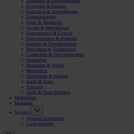
Durabilité & Environnement
Économie & Finance
Éducation & Apprentissage
Entrepreneuriat
Futur & Tendances
Global & International
Gouvernance & Gestion
Gouvernement & Politique
Humour & Divertissement
Innovation et Technologie
Leadership & Développement
Inspiration
Marketing & Ventes
Motivation
Numérique & Internet
Santé & Soins
Sciences
Sport & Team Building
Modérateur
Magazine
Services
Sessions boardroom
Lieux insolites