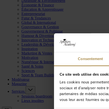
Durabilité & Environnement
Économie & Finance
Éducation & Apprentissage
Entrepreneuriat
Futur & Tendances
Global & International
Gouvernance & Gestion
Gouvernement & Politique
Humour & Divertissement
Innovation et Technologie
Leadership & Développement
Inspiration
Marketing & Ventes
Motivation
Consentement
Numérique & Internet
Santé & Soins
Sciences
Ce site web utilise des cook
Sport & Team Building
Modérateur
Les cookies nous permettent d
Magazine
sociaux et d'analyser notre t
Services
partenaires de médias sociaux
Sessions boardroom
vous leur avez fournies ou qu'
Lieux insolites