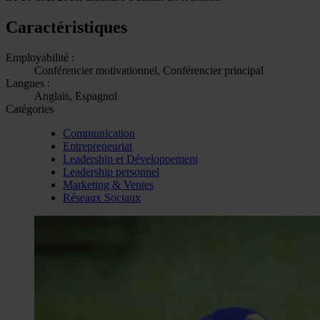
Caractéristiques
Employabilité :
Conférencier motivationnel, Conférencier principal
Langues :
Anglais, Espagnol
Catégories
Communication
Entrepreneuriat
Leadership et Développement
Leadership personnel
Marketing & Ventes
Réseaux Sociaux