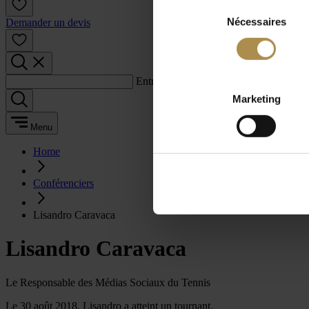
Sélection
Nécessaires
du
Demander un devis
consentement
Entrez un terme de recherche :
Marketing
Menu
Home
Conférenciers
Lisandro Caravaca
Lisandro Caravaca
Le Responsable des Médias Sociaux du Tennis
Le 30 août 2018, Lisandro a atteint un tournant.