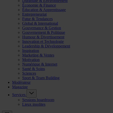
Durabilité & Environnement
Économie & Finance
Éducation & Apprentissage
Entrepreneuriat
Futur & Tendances
Global & International
Gouvernance & Gestion
Gouvernement & Politique
Humour & Divertissement
Innovation et Technologie
Leadership & Développement
Inspiration
Marketing & Ventes
Motivation
Numérique & Internet
Santé & Soins
Sciences
Sport & Team Building
Modérateur
Magazine
Services
Sessions boardroom
Lieux insolites