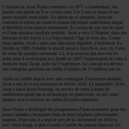
L’histoire de Joost Nauta commence en 1971 à Amsterdam. Ses
parents ont appris qu’il ne vivrait entre 3 et 5 ans en raison d’une
grave maladie musculaire. En raison de sa situation, Joost est
contraint d’utiliser un fauteuil roulant électrique entièrement adapté
et bénéficie d’un soutien respiratoire. En raison de son état de santé
et d’une situation familiale instable, Joost a vécu à l’hôpital, dans des
internats et des foyers à La Haye depuis l’âge de trois ans. Contre
toute attente, Joost a suivi une éducation régulière. Finalement, il a
décidé en 1993 d’étudier le travail social à Utrecht et, avec de l’aide,
de vivre de manière autonome. Là, il ne pouvait pas recevoir les
soins dont il avait besoin et a fondé en 2007 l’organisation de soins à
domicile Joost Zorgt, axée sur l’expérience. Ce concept est devenu
une entreprise générant un chiffre d’affaires de 13 millions par an.
Après un conflit majeur avec une compagnie d’assurance maladie,
Joost a mis fin à son entreprise en février 2019. En septembre 2019,
Joost a lancé Joost Ontzorgt, un service de soins à domicile
entièrement piloté par la technologie de plateforme, où des soins
adaptés sont à nouveau au centre des préoccupations.
Joost Nauta a développé des programmes d’auto-assistance pour des
jeunes malades chroniques issus de deux hôpitaux universitaires
majeurs. Pour cela, il a reçu le prix de la citoyenneté en 2010 et,
avec Joost Zorgt, le prix Gouden Gazelle du journal financier. En