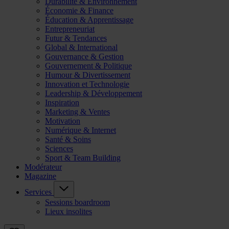
Durabilité & Environnement
Économie & Finance
Éducation & Apprentissage
Entrepreneuriat
Futur & Tendances
Global & International
Gouvernance & Gestion
Gouvernement & Politique
Humour & Divertissement
Innovation et Technologie
Leadership & Développement
Inspiration
Marketing & Ventes
Motivation
Numérique & Internet
Santé & Soins
Sciences
Sport & Team Building
Modérateur
Magazine
Services
Sessions boardroom
Lieux insolites