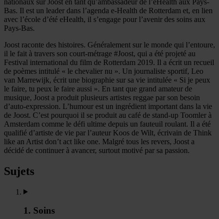
nationaux sur Joost en tant qu’ambassadeur de l’eHealth aux Pays-
Bas. Il est un leader dans l’agenda e-Health de Rotterdam et, en lien
avec l’école d’été eHealth, il s’engage pour l’avenir des soins aux
Pays-Bas.
Joost raconte des histoires. Généralement sur le monde qui l’entoure,
il le fait à travers son court-métrage #Joost, qui a été projeté au
Festival international du film de Rotterdam 2019. Il a écrit un recueil
de poèmes intitulé « le chevalier nu ». Un journaliste sportif, Leo
van Marrewijk, écrit une biographie sur sa vie intitulée « Si je peux
le faire, tu peux le faire aussi ». En tant que grand amateur de
musique, Joost a produit plusieurs artistes reggae par son besoin
d’auto-expression. L’humour est un ingrédient important dans la vie
de Joost. C’est pourquoi il se produit au café de stand-up Toomler à
Amsterdam comme le défi ultime depuis un fauteuil roulant. Il a été
qualifié d’artiste de vie par l’auteur Koos de Wilt, écrivain de Think
like an Artist don’t act like one. Malgré tous les revers, Joost a
décidé de continuer à avancer, surtout motivé par sa passion.
Sujets
1. Soins