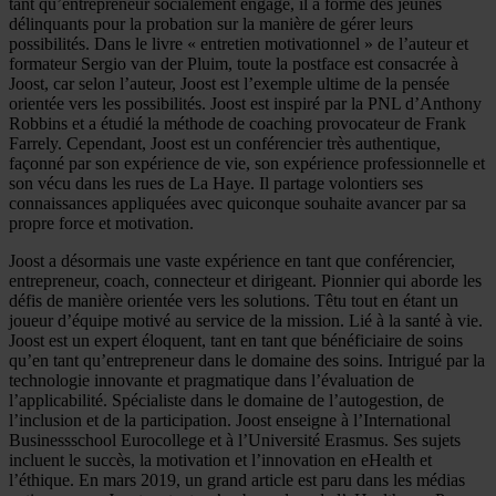
tant qu’entrepreneur socialement engagé, il a formé des jeunes
délinquants pour la probation sur la manière de gérer leurs
possibilités. Dans le livre « entretien motivationnel » de l’auteur et
formateur Sergio van der Pluim, toute la postface est consacrée à
Joost, car selon l’auteur, Joost est l’exemple ultime de la pensée
orientée vers les possibilités. Joost est inspiré par la PNL d’Anthony
Robbins et a étudié la méthode de coaching provocateur de Frank
Farrely. Cependant, Joost est un conférencier très authentique,
façonné par son expérience de vie, son expérience professionnelle et
son vécu dans les rues de La Haye. Il partage volontiers ses
connaissances appliquées avec quiconque souhaite avancer par sa
propre force et motivation.
Joost a désormais une vaste expérience en tant que conférencier,
entrepreneur, coach, connecteur et dirigeant. Pionnier qui aborde les
défis de manière orientée vers les solutions. Têtu tout en étant un
joueur d’équipe motivé au service de la mission. Lié à la santé à vie.
Joost est un expert éloquent, tant en tant que bénéficiaire de soins
qu’en tant qu’entrepreneur dans le domaine des soins. Intrigué par la
technologie innovante et pragmatique dans l’évaluation de
l’applicabilité. Spécialiste dans le domaine de l’autogestion, de
l’inclusion et de la participation. Joost enseigne à l’International
Businessschool Eurocollege et à l’Université Erasmus. Ses sujets
incluent le succès, la motivation et l’innovation en eHealth et
l’éthique. En mars 2019, un grand article est paru dans les médias