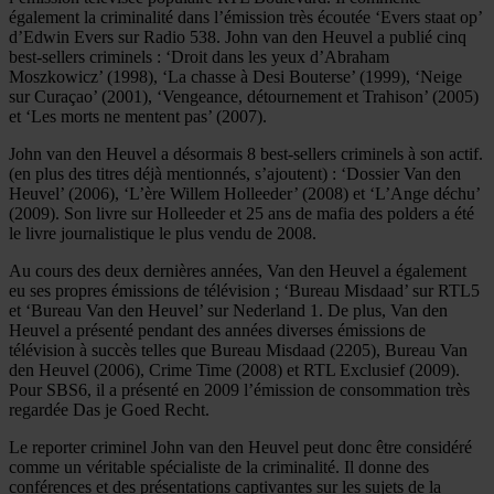
également la criminalité dans l’émission très écoutée ‘Evers staat op’
d’Edwin Evers sur Radio 538. John van den Heuvel a publié cinq
best-sellers criminels : ‘Droit dans les yeux d’Abraham
Moszkowicz’ (1998), ‘La chasse à Desi Bouterse’ (1999), ‘Neige
sur Curaçao’ (2001), ‘Vengeance, détournement et Trahison’ (2005)
et ‘Les morts ne mentent pas’ (2007).
John van den Heuvel a désormais 8 best-sellers criminels à son actif.
(en plus des titres déjà mentionnés, s’ajoutent) : ‘Dossier Van den
Heuvel’ (2006), ‘L’ère Willem Holleeder’ (2008) et ‘L’Ange déchu’
(2009). Son livre sur Holleeder et 25 ans de mafia des polders a été
le livre journalistique le plus vendu de 2008.
Au cours des deux dernières années, Van den Heuvel a également
eu ses propres émissions de télévision ; ‘Bureau Misdaad’ sur RTL5
et ‘Bureau Van den Heuvel’ sur Nederland 1. De plus, Van den
Heuvel a présenté pendant des années diverses émissions de
télévision à succès telles que Bureau Misdaad (2205), Bureau Van
den Heuvel (2006), Crime Time (2008) et RTL Exclusief (2009).
Pour SBS6, il a présenté en 2009 l’émission de consommation très
regardée Das je Goed Recht.
Le reporter criminel John van den Heuvel peut donc être considéré
comme un véritable spécialiste de la criminalité. Il donne des
conférences et des présentations captivantes sur les sujets de la