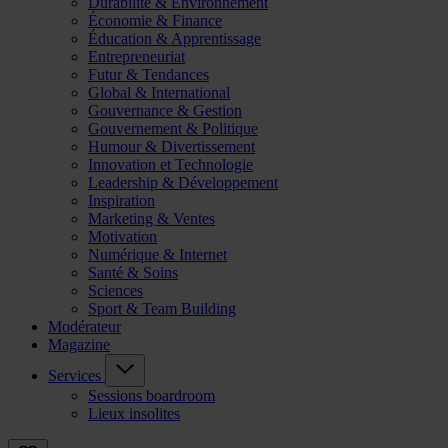
Durabilité & Environnement
Économie & Finance
Éducation & Apprentissage
Entrepreneuriat
Futur & Tendances
Global & International
Gouvernance & Gestion
Gouvernement & Politique
Humour & Divertissement
Innovation et Technologie
Leadership & Développement
Inspiration
Marketing & Ventes
Motivation
Numérique & Internet
Santé & Soins
Sciences
Sport & Team Building
Modérateur
Magazine
Services
Sessions boardroom
Lieux insolites