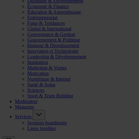
Durabilité & Environnement
Économie & Finance
Éducation & Apprentissage
Entrepreneuriat
Futur & Tendances
Global & International
Gouvernance & Gestion
Gouvernement & Politique
Humour & Divertissement
Innovation et Technologie
Leadership & Développement
Inspiration
Marketing & Ventes
Motivation
Numérique & Internet
Santé & Soins
Sciences
Sport & Team Building
Modérateur
Magazine
Services
Sessions boardroom
Lieux insolites