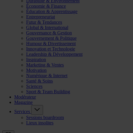
Durabilité & Environnement
Économie & Finance
Éducation & Apprentissage
Entrepreneuriat
Futur & Tendances
Global & International
Gouvernance & Gestion
Gouvernement & Politique
Humour & Divertissement
Innovation et Technologie
Leadership & Développement
Inspiration
Marketing & Ventes
Motivation
Numérique & Internet
Santé & Soins
Sciences
Sport & Team Building
Modérateur
Magazine
Services
Sessions boardroom
Lieux insolites