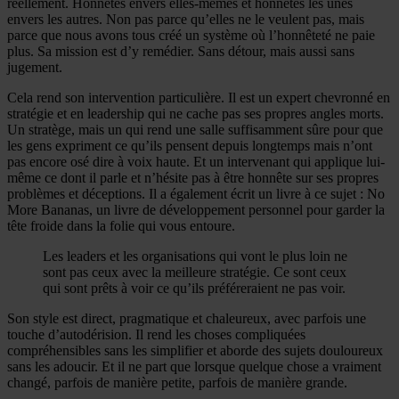
réellement. Honnêtes envers elles-mêmes et honnêtes les unes
envers les autres. Non pas parce qu’elles ne le veulent pas, mais
parce que nous avons tous créé un système où l’honnêteté ne paie
plus. Sa mission est d’y remédier. Sans détour, mais aussi sans
jugement.
Cela rend son intervention particulière. Il est un expert chevronné en
stratégie et en leadership qui ne cache pas ses propres angles morts.
Un stratège, mais un qui rend une salle suffisamment sûre pour que
les gens expriment ce qu’ils pensent depuis longtemps mais n’ont
pas encore osé dire à voix haute. Et un intervenant qui applique lui-
même ce dont il parle et n’hésite pas à être honnête sur ses propres
problèmes et déceptions. Il a également écrit un livre à ce sujet : No
More Bananas, un livre de développement personnel pour garder la
tête froide dans la folie qui vous entoure.
Les leaders et les organisations qui vont le plus loin ne
sont pas ceux avec la meilleure stratégie. Ce sont ceux
qui sont prêts à voir ce qu’ils préféreraient ne pas voir.
Son style est direct, pragmatique et chaleureux, avec parfois une
touche d’autodérision. Il rend les choses compliquées
compréhensibles sans les simplifier et aborde des sujets douloureux
sans les adoucir. Et il ne part que lorsque quelque chose a vraiment
changé, parfois de manière petite, parfois de manière grande.