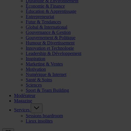
Durabilité & Environnement
Économie & Finance
Éducation & Apprentissage
Entrepreneuriat
Futur & Tendances
Global & International
Gouvernance & Gestion
Gouvernement & Politique
Humour & Divertissement
Innovation et Technologie
Leadership & Développement
Inspiration
Marketing & Ventes
Motivation
Numérique & Internet
Santé & Soins
Sciences
Sport & Team Building
Modérateur
Magazine
Services
Sessions boardroom
Lieux insolites