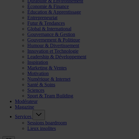
Durabilité & Environnement
Économie & Finance
Éducation & Apprentissage
Entrepreneuriat
Futur & Tendances
Global & International
Gouvernance & Gestion
Gouvernement & Politique
Humour & Divertissement
Innovation et Technologie
Leadership & Développement
Inspiration
Marketing & Ventes
Motivation
Numérique & Internet
Santé & Soins
Sciences
Sport & Team Building
Modérateur
Magazine
Services
Sessions boardroom
Lieux insolites