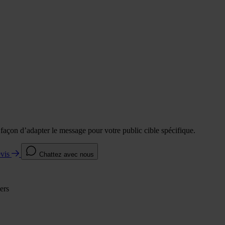
e façon d’adapter le message pour votre public cible spécifique.
evis
Chattez avec nous
ers