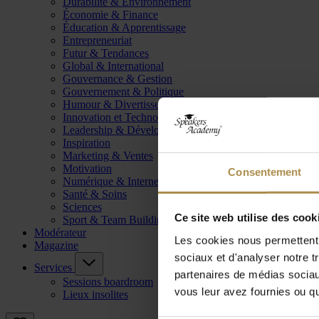
Durabilité & Environnement
Économie & Finance
Éducation & Apprentissage
Entrepreneuriat
Futur & Tendances
Global & International
Gouvernance & Gestion
Gouvernement & Politique
Humour & Divertissement
Innovation et Technologie
Leadership & Développement
Inspiration
Marketing & Ventes
Motivation
Consentement
Numérique & Internet
Santé & Soins
Sciences
Ce site web utilise des cook
Sport & Team Building
Modérateur
Les cookies nous permettent d
Magazine
sociaux et d'analyser notre t
Services
partenaires de médias sociaux
Sessions boardroom
vous leur avez fournies ou qu'
Lieux insolites