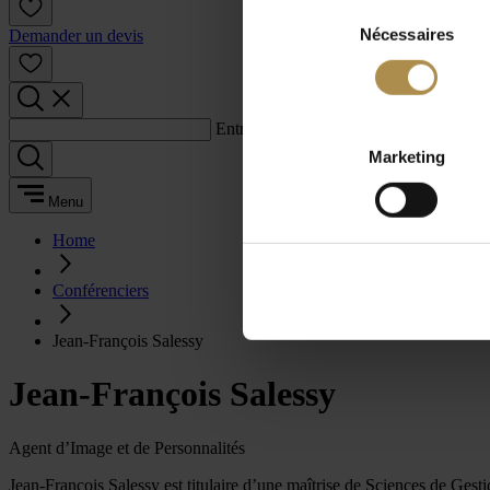
Sélection
Nécessaires
du
Demander un devis
consentement
Entrez un terme de recherche :
Marketing
Menu
Home
Conférenciers
Jean-François Salessy
Jean-François Salessy
Agent d’Image et de Personnalités
Jean-François Salessy est titulaire d’une maîtrise de Sciences de Ge