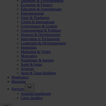
Durabilité & Environnement
Économie & Finance
Éducation & Apprentissage
Entrepreneuriat
Futur & Tendances
Global & International
Gouvernance & Gestion
Gouvernement & Politique
Humour & Divertissement
Innovation et Technologie
Leadership & Développement
Inspiration
Marketing & Ventes
Motivation
Numérique & Internet
Santé & Soins
Sciences
Sport & Team Building
Modérateur
Magazine
Services
Sessions boardroom
Lieux insolites