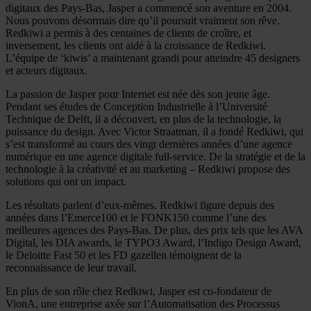
digitaux des Pays-Bas, Jasper a commencé son aventure en 2004.
Nous pouvons désormais dire qu’il poursuit vraiment son rêve.
Redkiwi a permis à des centaines de clients de croître, et
inversement, les clients ont aidé à la croissance de Redkiwi.
L’équipe de ‘kiwis’ a maintenant grandi pour atteindre 45 designers
et acteurs digitaux.
La passion de Jasper pour Internet est née dès son jeune âge.
Pendant ses études de Conception Industrielle à l’Université
Technique de Delft, il a découvert, en plus de la technologie, la
puissance du design. Avec Victor Straatman, il a fondé Redkiwi, qui
s’est transformé au cours des vingt dernières années d’une agence
numérique en une agence digitale full-service. De la stratégie et de la
technologie à la créativité et au marketing – Redkiwi propose des
solutions qui ont un impact.
Les résultats parlent d’eux-mêmes. Redkiwi figure depuis des
années dans l’Emerce100 et le FONK150 comme l’une des
meilleures agences des Pays-Bas. De plus, des prix tels que les AVA
Digital, les DIA awards, le TYPO3 Award, l’Indigo Design Award,
le Deloitte Fast 50 et les FD gazellen témoignent de la
reconnaissance de leur travail.
En plus de son rôle chez Redkiwi, Jasper est co-fondateur de
VionA, une entreprise axée sur l’Automatisation des Processus