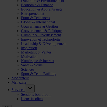
Durabilité & Environnement
Économie & Finance
Éducation & Apprentissage
Entrepreneuriat
Futur & Tendances
Global & International
Gouvernance & Gestion
Gouvernement & Politique
Humour & Divertissement
Innovation et Technologie
Leadership & Développement
Inspiration
Marketing & Ventes
Motivation
Numérique & Internet
Santé & Soins
Sciences
Sport & Team Building
Modérateur
Magazine
Services
Sessions boardroom
Lieux insolites