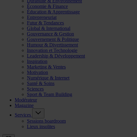
Durabilité & Environnement
Économie & Finance
Éducation & Apprentissage
Entrepreneuriat
Futur & Tendances
Global & International
Gouvernance & Gestion
Gouvernement & Politique
Humour & Divertissement
Innovation et Technologie
Leadership & Développement
Inspiration
Marketing & Ventes
Motivation
Numérique & Internet
Santé & Soins
Sciences
Sport & Team Building
Modérateur
Magazine
Services
Sessions boardroom
Lieux insolites