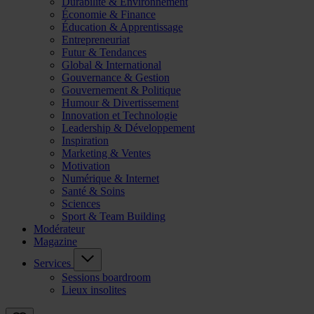
Durabilité & Environnement
Économie & Finance
Éducation & Apprentissage
Entrepreneuriat
Futur & Tendances
Global & International
Gouvernance & Gestion
Gouvernement & Politique
Humour & Divertissement
Innovation et Technologie
Leadership & Développement
Inspiration
Marketing & Ventes
Motivation
Numérique & Internet
Santé & Soins
Sciences
Sport & Team Building
Modérateur
Magazine
Services
Sessions boardroom
Lieux insolites