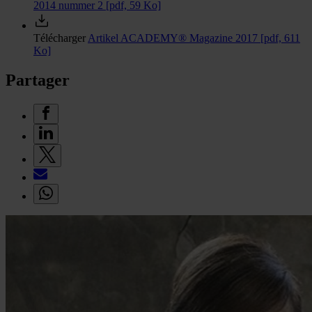
2014 nummer 2
[pdf, 59 Ko]
Télécharger
Artikel ACADEMY® Magazine 2017
[pdf, 611
Ko]
Partager