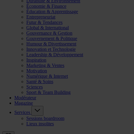
Durabilité & Environnement
Économie & Finance
Éducation & Apprentissage
Entrepreneuriat
Futur & Tendances
Global & International
Gouvernance & Gestion
Gouvernement & Politique
Humour & Divertissement
Innovation et Technologie
Leadership & Développement
Inspiration
Marketing & Ventes
Motivation
Numérique & Internet
Santé & Soins
Sciences
Sport & Team Building
Modérateur
Magazine
Services
Sessions boardroom
Lieux insolites