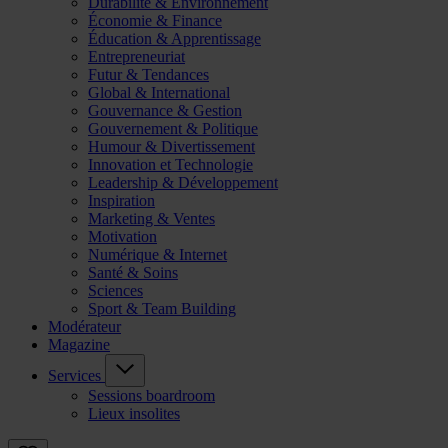
Durabilité & Environnement
Économie & Finance
Éducation & Apprentissage
Entrepreneuriat
Futur & Tendances
Global & International
Gouvernance & Gestion
Gouvernement & Politique
Humour & Divertissement
Innovation et Technologie
Leadership & Développement
Inspiration
Marketing & Ventes
Motivation
Numérique & Internet
Santé & Soins
Sciences
Sport & Team Building
Modérateur
Magazine
Services
Sessions boardroom
Lieux insolites