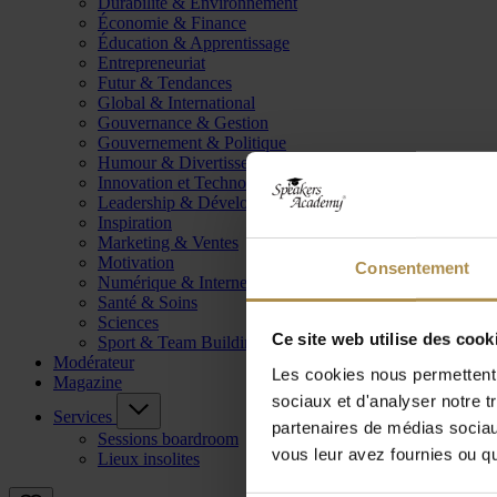
Durabilité & Environnement
Économie & Finance
Éducation & Apprentissage
Entrepreneuriat
Futur & Tendances
Global & International
Gouvernance & Gestion
Gouvernement & Politique
Humour & Divertissement
Innovation et Technologie
Leadership & Développement
Inspiration
Marketing & Ventes
Motivation
Consentement
Numérique & Internet
Santé & Soins
Sciences
Ce site web utilise des cook
Sport & Team Building
Modérateur
Les cookies nous permettent d
Magazine
sociaux et d'analyser notre t
Services
partenaires de médias sociaux
Sessions boardroom
vous leur avez fournies ou qu'
Lieux insolites