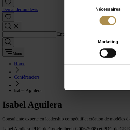
Sélection
Nécessaires
du
Demander un devis
consentement
Entrez un terme de recherche :
Marketing
Menu
Home
Conférenciers
Isabel Aguilera
Isabel Aguilera
Consultante experte en leadership compétitif et création de modèles d'
Isabel Aguilera, PDG de Google Iberia (2006-2008) et PDG de GE Espagn