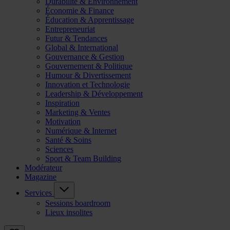
Durabilité & Environnement
Économie & Finance
Éducation & Apprentissage
Entrepreneuriat
Futur & Tendances
Global & International
Gouvernance & Gestion
Gouvernement & Politique
Humour & Divertissement
Innovation et Technologie
Leadership & Développement
Inspiration
Marketing & Ventes
Motivation
Numérique & Internet
Santé & Soins
Sciences
Sport & Team Building
Modérateur
Magazine
Services
Sessions boardroom
Lieux insolites