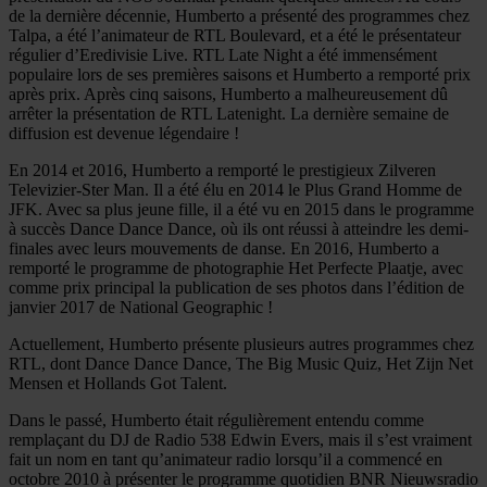
de la dernière décennie, Humberto a présenté des programmes chez
Talpa, a été l’animateur de RTL Boulevard, et a été le présentateur
régulier d’Eredivisie Live. RTL Late Night a été immensément
populaire lors de ses premières saisons et Humberto a remporté prix
après prix. Après cinq saisons, Humberto a malheureusement dû
arrêter la présentation de RTL Latenight. La dernière semaine de
diffusion est devenue légendaire !
En 2014 et 2016, Humberto a remporté le prestigieux Zilveren
Televizier-Ster Man. Il a été élu en 2014 le Plus Grand Homme de
JFK. Avec sa plus jeune fille, il a été vu en 2015 dans le programme
à succès Dance Dance Dance, où ils ont réussi à atteindre les demi-
finales avec leurs mouvements de danse. En 2016, Humberto a
remporté le programme de photographie Het Perfecte Plaatje, avec
comme prix principal la publication de ses photos dans l’édition de
janvier 2017 de National Geographic !
Actuellement, Humberto présente plusieurs autres programmes chez
RTL, dont Dance Dance Dance, The Big Music Quiz, Het Zijn Net
Mensen et Hollands Got Talent.
Dans le passé, Humberto était régulièrement entendu comme
remplaçant du DJ de Radio 538 Edwin Evers, mais il s’est vraiment
fait un nom en tant qu’animateur radio lorsqu’il a commencé en
octobre 2010 à présenter le programme quotidien BNR Nieuwsradio