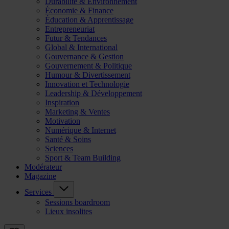
Durabilité & Environnement
Économie & Finance
Éducation & Apprentissage
Entrepreneuriat
Futur & Tendances
Global & International
Gouvernance & Gestion
Gouvernement & Politique
Humour & Divertissement
Innovation et Technologie
Leadership & Développement
Inspiration
Marketing & Ventes
Motivation
Numérique & Internet
Santé & Soins
Sciences
Sport & Team Building
Modérateur
Magazine
Services
Sessions boardroom
Lieux insolites