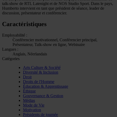
talk-show de RTL Latenight et de NOS Studio Sport. Dans le pays,
Humberto intervient en tant que président de séance, leader de
discussion, présentateur et conférencier.
Caractéristiques
Employabilité :
Conférencier motivationnel, Conférencier principal,
Présentateur, Talk-show en ligne, Webinaire
Langues :
Anglais, Néerlandais
Catégories
Arts Culture & Société
Diversité & Inclusion
Droit
Droits de l'Homme
Éducation & Apprentissage
Éthique
Gouvernance & Gestion
Médias
Mode de Vie
Motivation
Présidents de journée