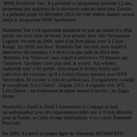
‘BNR Humberto Tan’. Il a présenté ce programme pendant 2,5 ans,
permettant aux auditeurs de le découvrir sous un autre jour. Ensuite,
il a présenté jusqu’en décembre 2014 sur cette station chaque samedi
matin le programme BNR Sportzaken.
Humberto Tan s’est également manifesté en tant qu’auteur et a déjà
publié une belle série de livres. Son premier livre ‘Het Surinaamse
Legioen’ est sorti en 2000, suivi d’un livre photo pour la Croix-
Rouge. En 2010, son livre ‘Rondom Tan’ est sorti, dans lequel il
interviewe dix hommes. Ce livre a eu une suite en 2014 avec
‘Rondom Tan Vrouwen’ dans lequel il interviewe 10 femmes qui
l’inspirent. Quelques mois plus tard, le recueil ‘Als winnen
makkelijk was’ a été publié, dans lequel le lecteur trouve une
collection des colonnes qu’il a écrites chaque semaine pour BNR
Sportzaken. Et comme si cela ne suffisait pas, il a également compilé
le soundbook ‘Let’s Dance’. Depuis 2015, il organise avec RTL
Let’s Dance – un événement de danse annuel à succès – au Ziggo
Dome.
Humberto a étudié le Droit à Amsterdam et s’engage en tant
qu’ambassadeur pour des organisations telles que le Fonds Mondial
pour la Nature, la Croix-Rouge néerlandaise et la Loterie Nationale
Postcode.
En 2003, il a lancé sa propre ligne de vêtements HUMBERTO