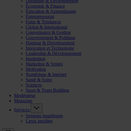
Durabilité & Environnement
Économie & Finance
Éducation & Apprentissage
Entrepreneuriat
Futur & Tendances
Global & International
Gouvernance & Gestion
Gouvernement & Politique
Humour & Divertissement
Innovation et Technologie
Leadership & Développement
Inspiration
Marketing & Ventes
Motivation
Numérique & Internet
Santé & Soins
Sciences
Sport & Team Building
Modérateur
Magazine
Services
Sessions boardroom
Lieux insolites