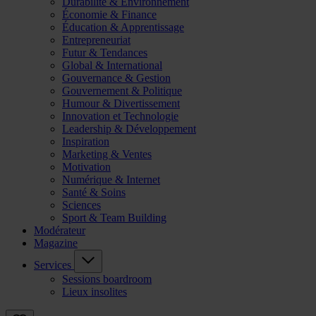
Durabilité & Environnement
Économie & Finance
Éducation & Apprentissage
Entrepreneuriat
Futur & Tendances
Global & International
Gouvernance & Gestion
Gouvernement & Politique
Humour & Divertissement
Innovation et Technologie
Leadership & Développement
Inspiration
Marketing & Ventes
Motivation
Numérique & Internet
Santé & Soins
Sciences
Sport & Team Building
Modérateur
Magazine
Services
Sessions boardroom
Lieux insolites