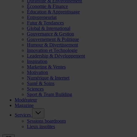
Durabilité & Environnement
Économie & Finance
Éducation & Apprentissage
Entrepreneuriat
Futur & Tendances
Global & International
Gouvernance & Gestion
Gouvernement & Politique
Humour & Divertissement
Innovation et Technologie
Leadership & Développement
Inspiration
Marketing & Ventes
Motivation
Numérique & Internet
Santé & Soins
Sciences
Sport & Team Building
Modérateur
Magazine
Services
Sessions boardroom
Lieux insolites