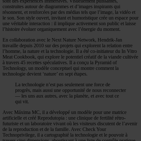
sont des expériences immersives. Visuellement puissantes,
construites autour de diagrammes et d’images inspirants qui
résonnent, et renforcées par des médias tels que l’image, la vidéo et
le son. Son style ouvert, invitant et humoristique crée un espace pour
une véritable interaction : il implique activement son public et laisse
l’histoire évoluer organiquement avec l’énergie du moment.
En collaboration avec le Next Nature Network, Hendrik-Jan
travaille depuis 2010 sur des projets qui explorent la relation entre
l’homme, la nature et la technologie. Il a été co-initiateur du In Vitro
Meat Cookbook, qui explore le potentiel créatif de la viande cultivée
à travers 45 recettes spéculatives. Il a conçu la Pyramid of
Technology, un modèle conceptuel qui montre comment la
technologie devient ‘nature’ en sept étapes.
La technologie n’est pas seulement une force de
progrès, mais aussi une opportunité de nous reconnecter
— les uns aux autres, avec la planète, et avec tout ce
qui vit.
Avec Máxima MC, il a développé un modèle pour une matrice
artificielle et créé Reprodutopia : une clinique de fertilité rétro-
futuriste et un laboratoire vivant où les visiteurs discutent de l’avenir
de la reproduction et de la famille. Avec Check Your
Technoprivilege, il a cartographié la technologie et le pouvoir à
travers cinq dimensions, aboutissant à une liste de contrôle pratique