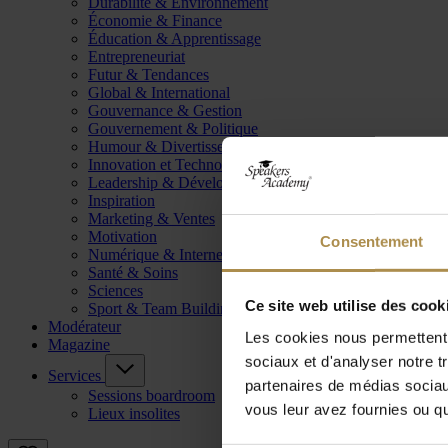
Durabilité & Environnement
Économie & Finance
Éducation & Apprentissage
Entrepreneuriat
Futur & Tendances
Global & International
Gouvernance & Gestion
Gouvernement & Politique
Humour & Divertissement
Innovation et Technologie
Leadership & Développement
Inspiration
Marketing & Ventes
Motivation
Consentement
Numérique & Internet
Santé & Soins
Sciences
Ce site web utilise des cook
Sport & Team Building
Modérateur
Les cookies nous permettent d
Magazine
sociaux et d'analyser notre t
Services
partenaires de médias sociaux
Sessions boardroom
vous leur avez fournies ou qu'
Lieux insolites