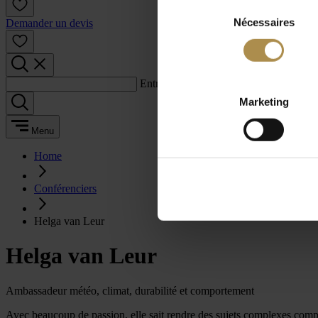
Sélection
Nécessaires
du
Demander un devis
consentement
Entrez un terme de recherche :
Marketing
Menu
Home
Conférenciers
Helga van Leur
Helga van Leur
Ambassadeur météo, climat, durabilité et comportement
Avec beaucoup de passion, elle sait rendre des sujets complexes compré