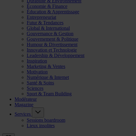
Durabilité & Environnement
Économie & Finance
Éducation & Apprentissage
Entrepreneuriat
Futur & Tendances
Global & International
Gouvernance & Gestion
Gouvernement & Politique
Humour & Divertissement
Innovation et Technologie
Leadership & Développement
Inspiration
Marketing & Ventes
Motivation
Numérique & Internet
Santé & Soins
Sciences
Sport & Team Building
Modérateur
Magazine
Services
Sessions boardroom
Lieux insolites