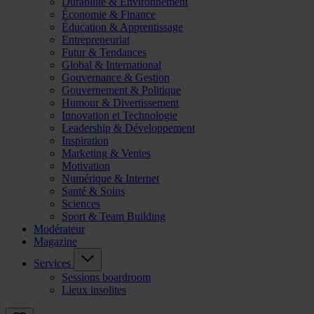
Durabilité & Environnement
Économie & Finance
Éducation & Apprentissage
Entrepreneuriat
Futur & Tendances
Global & International
Gouvernance & Gestion
Gouvernement & Politique
Humour & Divertissement
Innovation et Technologie
Leadership & Développement
Inspiration
Marketing & Ventes
Motivation
Numérique & Internet
Santé & Soins
Sciences
Sport & Team Building
Modérateur
Magazine
Services
Sessions boardroom
Lieux insolites