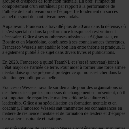
groupe et d’aspects de formation mentale. En bref, l’impact du
comportement d’un entraîneur par rapport à la performance de
l’athlète de haut niveau ou de l’équipe. Le fondement du succès
actuel du sport de haut niveau néerlandais.
Auparavant, Francesco a travaillé plus de 20 ans dans la défense, où
il s’est spécialisé dans la performance lorsque cela est vraiment
nécessaire. Grâce à ses nombreuses missions en Afghanistan, en
Bosnie et en Macédoine, combinées à ses connaissances théoriques,
Francesco Wessels sait établir le bon lien entre théorie et pratique. Il
a également publié à ce sujet dans divers livres et publications.
En 2023, Francesco a quitté TeamNL et s’est (à nouveau) joint à
l’état-major de l’armée de terre. Pour aider à former une force armée
néerlandaise qui se prépare à protéger ce qui nous est cher dans la
situation géopolitique actuelle.
Francesco Wessels travaille sur demande pour des organisations où
des thèmes tels que les processus de changement se présentent, où il
est important de regarder de manière critique la culture et le
leadership. Grâce à sa spécialisation en formation mentale et en
coaching, Francesco Wessels sait transmettre ses connaissances en
matière de résilience mentale et de formation de leaders et d’équipes
de manière inspirante et pratique.
Les présentations de Francesco Wessels sont énergiques, inspirantes