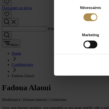
Sélection
Nécessaires
du
Demander un devis
consentement
Entrez un terme de recherche :
Marketing
Menu
Home
Conférenciers
Fadoua Alaoui
Fadoua Alaoui
Modératrice | Human Interest | Connexion
Avec son énergie positive, son empathie et son large intérêt, elle a p