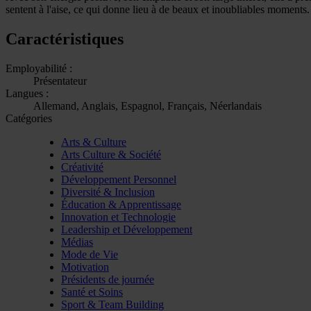
sentent à l'aise, ce qui donne lieu à de beaux et inoubliables moments.
Caractéristiques
Employabilité :
Présentateur
Langues :
Allemand, Anglais, Espagnol, Français, Néerlandais
Catégories
Arts & Culture
Arts Culture & Société
Créativité
Développement Personnel
Diversité & Inclusion
Éducation & Apprentissage
Innovation et Technologie
Leadership et Développement
Médias
Mode de Vie
Motivation
Présidents de journée
Santé et Soins
Sport & Team Building