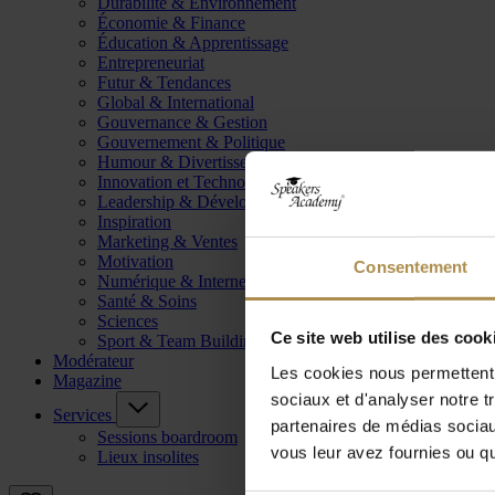
Durabilité & Environnement
Économie & Finance
Éducation & Apprentissage
Entrepreneuriat
Futur & Tendances
Global & International
Gouvernance & Gestion
Gouvernement & Politique
Humour & Divertissement
Innovation et Technologie
Leadership & Développement
Inspiration
Marketing & Ventes
Motivation
Consentement
Numérique & Internet
Santé & Soins
Sciences
Ce site web utilise des cook
Sport & Team Building
Modérateur
Les cookies nous permettent d
Magazine
sociaux et d'analyser notre t
Services
partenaires de médias sociaux
Sessions boardroom
vous leur avez fournies ou qu'
Lieux insolites