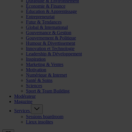
Durabilité & Environnement
Économie & Finance
Éducation & Apprentissage
Entrepreneuriat
Futur & Tendances
Global & International
Gouvernance & Gestion
Gouvernement & Politique
Humour & Divertissement
Innovation et Technologie
Leadership & Développement
Inspiration
Marketing & Ventes
Motivation
Numérique & Internet
Santé & Soins
Sciences
Sport & Team Building
Modérateur
Magazine
Services
Sessions boardroom
Lieux insolites