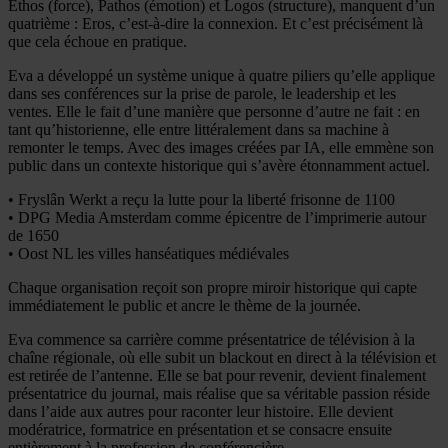
Ethos (force), Pathos (émotion) et Logos (structure), manquent d’un
quatrième : Eros, c’est-à-dire la connexion. Et c’est précisément là
que cela échoue en pratique.
Eva a développé un système unique à quatre piliers qu’elle applique
dans ses conférences sur la prise de parole, le leadership et les
ventes. Elle le fait d’une manière que personne d’autre ne fait : en
tant qu’historienne, elle entre littéralement dans sa machine à
remonter le temps. Avec des images créées par IA, elle emmène son
public dans un contexte historique qui s’avère étonnamment actuel.
• Fryslân Werkt a reçu la lutte pour la liberté frisonne de 1100
• DPG Media Amsterdam comme épicentre de l’imprimerie autour
de 1650
• Oost NL les villes hanséatiques médiévales
Chaque organisation reçoit son propre miroir historique qui capte
immédiatement le public et ancre le thème de la journée.
Eva commence sa carrière comme présentatrice de télévision à la
chaîne régionale, où elle subit un blackout en direct à la télévision et
est retirée de l’antenne. Elle se bat pour revenir, devient finalement
présentatrice du journal, mais réalise que sa véritable passion réside
dans l’aide aux autres pour raconter leur histoire. Elle devient
modératrice, formatrice en présentation et se consacre ensuite
entièrement à la profession de conférencière.