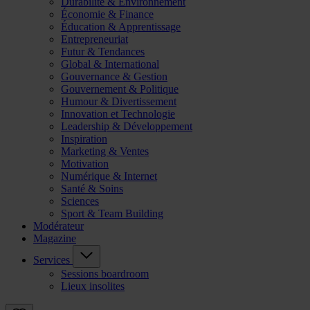
Durabilité & Environnement
Économie & Finance
Éducation & Apprentissage
Entrepreneuriat
Futur & Tendances
Global & International
Gouvernance & Gestion
Gouvernement & Politique
Humour & Divertissement
Innovation et Technologie
Leadership & Développement
Inspiration
Marketing & Ventes
Motivation
Numérique & Internet
Santé & Soins
Sciences
Sport & Team Building
Modérateur
Magazine
Services
Sessions boardroom
Lieux insolites