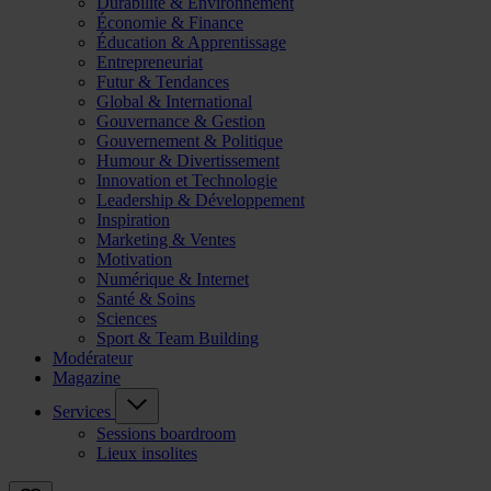
Durabilité & Environnement
Économie & Finance
Éducation & Apprentissage
Entrepreneuriat
Futur & Tendances
Global & International
Gouvernance & Gestion
Gouvernement & Politique
Humour & Divertissement
Innovation et Technologie
Leadership & Développement
Inspiration
Marketing & Ventes
Motivation
Numérique & Internet
Santé & Soins
Sciences
Sport & Team Building
Modérateur
Magazine
Services
Sessions boardroom
Lieux insolites