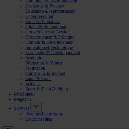
Durabilité & Environnement
Économie & Finance
Éducation & Apprentissage
Entrepreneuriat
Futur & Tendances
Global & International
Gouvernance & Gestion
Gouvernement & Politique
Humour & Divertissement
Innovation et Technologie
Leadership & Développement
Inspiration
Marketing & Ventes
Motivation
Numérique & Internet
Santé & Soins
Sciences
Sport & Team Building
Modérateur
Magazine
Services
Sessions boardroom
Lieux insolites