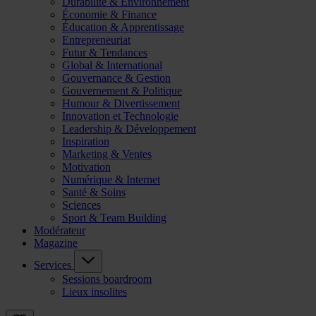
Durabilité & Environnement
Économie & Finance
Éducation & Apprentissage
Entrepreneuriat
Futur & Tendances
Global & International
Gouvernance & Gestion
Gouvernement & Politique
Humour & Divertissement
Innovation et Technologie
Leadership & Développement
Inspiration
Marketing & Ventes
Motivation
Numérique & Internet
Santé & Soins
Sciences
Sport & Team Building
Modérateur
Magazine
Services
Sessions boardroom
Lieux insolites