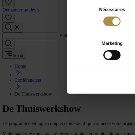
Sélection
Nécessaires
du
Demander un devis
consentement
Entrez un terme de recherche :
Marketing
Menu
Home
Conférenciers
De Thuiswerkshow
De Thuiswerkshow
Le programme en ligne complet et interactif qui connecte votre organi
Maintenant que nous nous réunissons moins, voire plus du tout, physiq