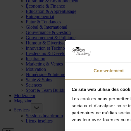
Durabilité & Environnement
Économie & Finance
Éducation & Apprentissage
Entrepreneuriat
Futur & Tendances
Global & International
Gouvernance & Gestion
Gouvernement & Politique
Humour & Divertissement
Innovation et Technologie
Leadership & Développement
Inspiration
Marketing & Ventes
Motivation
Consentement
Numérique & Internet
Santé & Soins
Sciences
Ce site web utilise des cook
Sport & Team Building
Modérateur
Les cookies nous permettent d
Magazine
sociaux et d'analyser notre t
Services
partenaires de médias sociaux
Sessions boardroom
vous leur avez fournies ou qu'
Lieux insolites