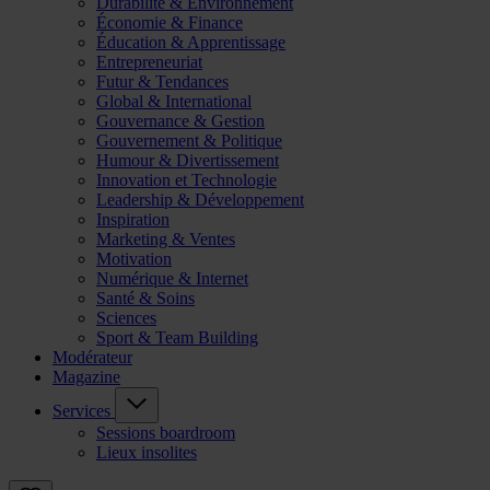
Durabilité & Environnement
Économie & Finance
Éducation & Apprentissage
Entrepreneuriat
Futur & Tendances
Global & International
Gouvernance & Gestion
Gouvernement & Politique
Humour & Divertissement
Innovation et Technologie
Leadership & Développement
Inspiration
Marketing & Ventes
Motivation
Numérique & Internet
Santé & Soins
Sciences
Sport & Team Building
Modérateur
Magazine
Services
Sessions boardroom
Lieux insolites