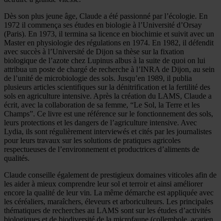
Dès son plus jeune âge, Claude a été passionné par l’écologie. En
1972 il commença ses études en biologie à l’Université d’Orsay
(Paris). En 1973, il termina sa licence en biochimie et suivit avec un
Master en physiologie des régulations en 1974. En 1982, il défendit
avec succès à l’Université de Dijon sa thèse sur la fixation
biologique de l’azote chez Lupinus albus à la suite de quoi on lui
attribua un poste de chargé de recherche à l’INRA de Dijon, au sein
de l’unité de microbiologie des sols. Jusqu’en 1989, il publia
plusieurs articles scientifiques sur la dénitrification et la fertilité des
sols en agriculture intensive. Après la création du LAMS, Claude a
écrit, avec la collaboration de sa femme, “Le Sol, la Terre et les
Champs”. Ce livre est une référence sur le fonctionnement des sols,
leurs protections et les dangers de l’agriculture intensive. Avec
Lydia, ils sont régulièrement interviewés et cités par les journalistes
pour leurs travaux sur les solutions de pratiques agricoles
respectueuses de l’environnement et productrices d’aliments de
qualités.
Claude conseille également de prestigieux domaines viticoles afin de
les aider à mieux comprendre leur sol et terroir et ainsi améliorer
encore la qualité de leur vin. La même démarche est appliquée avec
les céréaliers, maraîchers, éleveurs et arboriculteurs. Les principales
thématiques de recherches au LAMS sont sur les études d’activités
biologiques et de biodiversité de la microfaune (collembole, acarien,