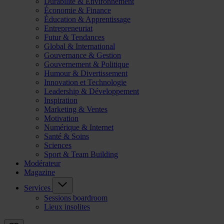
Durabilité & Environnement
Économie & Finance
Éducation & Apprentissage
Entrepreneuriat
Futur & Tendances
Global & International
Gouvernance & Gestion
Gouvernement & Politique
Humour & Divertissement
Innovation et Technologie
Leadership & Développement
Inspiration
Marketing & Ventes
Motivation
Numérique & Internet
Santé & Soins
Sciences
Sport & Team Building
Modérateur
Magazine
Services
Sessions boardroom
Lieux insolites