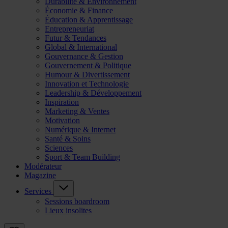
Durabilité & Environnement
Économie & Finance
Éducation & Apprentissage
Entrepreneuriat
Futur & Tendances
Global & International
Gouvernance & Gestion
Gouvernement & Politique
Humour & Divertissement
Innovation et Technologie
Leadership & Développement
Inspiration
Marketing & Ventes
Motivation
Numérique & Internet
Santé & Soins
Sciences
Sport & Team Building
Modérateur
Magazine
Services
Sessions boardroom
Lieux insolites