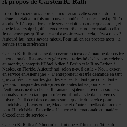
À propos de Carsten K. Rath
Le conférencier qui s’apprête à monter sur cette scène dit de lui-
même : il était autrefois un mauvais modèle. Car c’est ainsi qu’il l’a
appris. À l’époque, lorsque le service était plus rude que cordial, et
que le leadership signifiait encore contrôle, et non orientation client.
Je ne pense pas qu’il soit le seul à avoir ressenti cela, n’est-ce pas ?
Aujourd’hui, nous savons mieux. Pour lui, en ses propres mots : le
service fait la différence !
Carsten K. Rath est passé de serveur en terrasse à marque de service
internationale. Il a ouvert et géré certains des hôtels les plus célèbres
au monde, y compris l’Hôtel Adlon à Berlin et le Ritz-Carlton à
Naples, en Floride. Aujourd’hui, selon n-tv, il est le « No. 1 expert
en service en Allemagne ». L’entrepreneur est très demandé en tant
que conférencier sur les grandes scènes. En tant que consultant en
gestion, il inspire des entreprises de toutes tailles pour susciter
l’enthousiasme des clients. Il transmet également avec passion ses
connaissances en tant que professeur d’université dans diverses
universités. Il écrit des colonnes sur la qualité du service pour
Handelsblatt, Focus online, Madame et d’autres médias de premier
plan. Handelsblatt l’appelle « L’autorité internationale en matière
d’excellence du service ».
Carsten K. Rath a été honoré en tant que « Directeur d’hôtel de