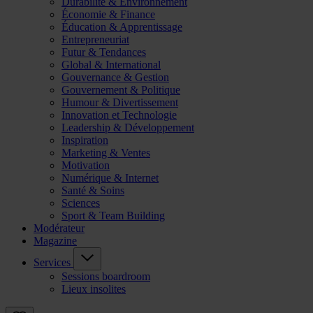
Durabilité & Environnement
Économie & Finance
Éducation & Apprentissage
Entrepreneuriat
Futur & Tendances
Global & International
Gouvernance & Gestion
Gouvernement & Politique
Humour & Divertissement
Innovation et Technologie
Leadership & Développement
Inspiration
Marketing & Ventes
Motivation
Numérique & Internet
Santé & Soins
Sciences
Sport & Team Building
Modérateur
Magazine
Services
Sessions boardroom
Lieux insolites