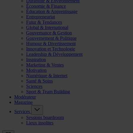
Durabilité & Environnement
Économie & Finance
Éducation & Apprentissage
Entrepreneuriat
Futur & Tendances
Global & International
Gouvernance & Gestion
Gouvernement & Politique
Humour & Divertissement
Innovation et Technologie
Leadership & Développement
Inspiration
Marketing & Ventes
Motivation
Numérique & Internet
Santé & Soins
Sciences
Sport & Team Building
Modérateur
Magazine
Services
Sessions boardroom
Lieux insolites